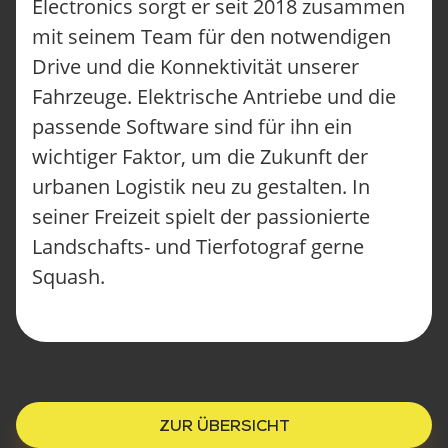
Electronics sorgt er seit 2018 zusammen
FAQ
UNSERE LÖSUNGEN
mit seinem Team für den notwendigen
LOGISTIK
Drive und die Konnektivität unserer
HANDWERK
FACILITY MANAGEMENT
Fahrzeuge. Elektrische Antriebe und die
TECHNISCHER SERVICE
passende Software sind für ihn ein
SERVICE-ANLIEGEN
wichtiger Faktor, um die Zukunft der
UNFALL MELDEN
STANDORTE
urbanen Logistik neu zu gestalten. In
ÜBER ONOMOTION
seiner Freizeit spielt der passionierte
NEWS & EVENTS
Landschafts- und Tierfotograf gerne
UNSERE KUND:INNEN
KONTAKT
Squash.
ANFRAGEN
JOBS
ZUR ÜBERSICHT