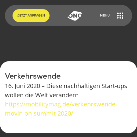
EN
DE
JETZT ANFRAGEN
MENÜ
Verkehrswende
16. Juni 2020 – Diese nachhaltigen Start-ups
wollen die Welt verändern
https://mobilitymag.de/verkehrswende-
movin-on-summit-2020/
ONO CARGOBIKES
ONO KONFIGURIEREN
TUTORIALS