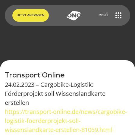
EN
DE
JETZT ANFRAGEN
MENÜ
Transport Online
24.02.2023 – Cargobike-Logistik:
Förderprojekt soll Wissenslandkarte
erstellen
https://transport-online.de/news/cargobike-
ONO CARGOBIKES
logistik-foerderprojekt-soll-
ONO KONFIGURIEREN
wissenslandkarte-erstellen-81059.html
TUTORIALS