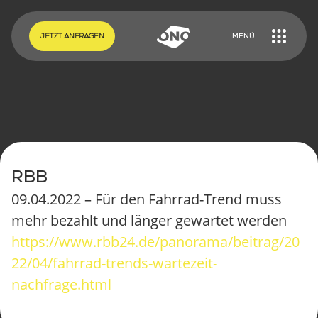
EN
DE
JETZT ANFRAGEN
MENÜ
RBB
09.04.2022 – Für den Fahrrad-Trend muss
mehr bezahlt und länger gewartet werden
https://www.rbb24.de/panorama/beitrag/20
22/04/fahrrad-trends-wartezeit-
ONO CARGOBIKES
nachfrage.html
ONO KONFIGURIEREN
TUTORIALS