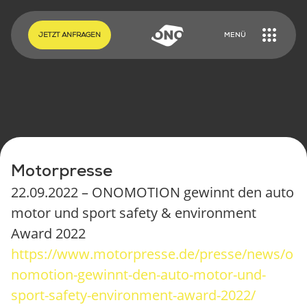
EN
DE
JETZT ANFRAGEN
MENÜ
Motorpresse
22.09.2022 – ONOMOTION gewinnt den auto
motor und sport safety & environment
Award 2022
https://www.motorpresse.de/presse/news/o
ONO CARGOBIKES
nomotion-gewinnt-den-auto-motor-und-
ONO KONFIGURIEREN
sport-safety-environment-award-2022/
TUTORIALS