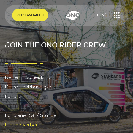
EN
DE
JETZT ANFRAGEN
MENÜ
JOIN THE ONO RIDER CREW.
ONO CARGOBIKES
ONO KONFIGURIEREN
TUTORIALS
Deine Entscheidung.
FAQ
Deine Unabhängigkeit.
UNSERE LÖSUNGEN
LOGISTIK
Für dich.
HANDWERK
FACILITY MANAGEMENT
Fairdiene 15€ / Stunde
TECHNISCHER SERVICE
SERVICE-ANLIEGEN
Hier bewerben!
UNFALL MELDEN
STANDORTE