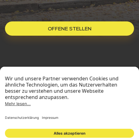
ÜBER ONOMOTION
NEWS & EVENTS
UNSERE KUND:INNEN
KONTAKT
OFFENE STELLEN
ANFRAGEN
JOBS
STANDORTE
INVESTOR RELATIONS
PRESSEMATERIAL
IMPRESSUM
DATENSCHUTZ
© 2026 ONOMOTION GmbH All Rights Reserved.
STANDORTE
INVESTOR RELATIONS
PRESSEMATERIAL
IMPRESSUM
DATENSCHUTZ
NEWSLETTER