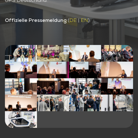
UPS Deutschland.
(
DE
|
EN
)
Offizielle Pressemeldung