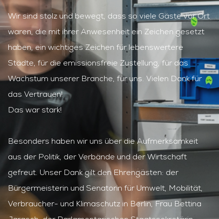
Wir sind stolz und bewegt, dass so viele Gäste vor Ort
waren, die mit ihrer Anwesenheit ein Zeichen gesetzt
haben, ein wichtiges Zeichen für lebenswertere
Städte, für die emissionsfreie Zustellung, für das
Wachstum unserer Branche, für uns. Vielen Dank für
das Vertrauen!
Das war stark!
Besonders haben wir uns über die Aufmerksamkeit
aus der Politik, der Verbände und der Wirtschaft
ONO CARGOBIKES
gefreut. Unser Dank gilt den Ehrengästen: der
ONO KONFIGURIEREN
Bürgermeisterin und Senatorin für Umwelt, Mobilität,
TUTORIALS
FAQ
Verbraucher- und Klimaschutz in Berlin, Frau Bettina
UNSERE LÖSUNGEN