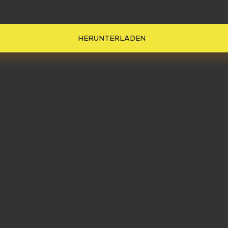
FAQ
FA
HERUNTERLADEN
ISCHER
ÜBE
ERVICE
-ANLIEGEN
LL MELDEN
STANDORTE
FRAGEN