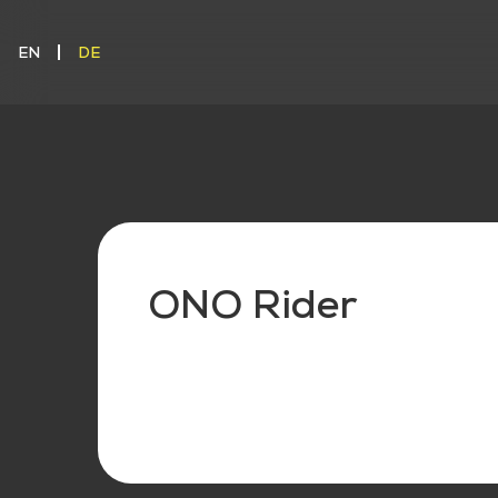
EN
DE
EN
DE
ONO Rider
ONO CARG
ONO KONF