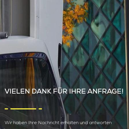
LOGISTIK
HANDWERK
FACILITY MANAGEMENT
TECHNISCHER SERVICE
SERVICE-ANLIEGEN
UNFALL MELDEN
STANDORTE
ÜBER ONOMOTION
NEWS & EVENTS
UNSERE KUND:INNEN
KONTAKT
ANFRAGEN
JOBS
VIELEN DANK FÜR IHRE ANFRAGE!
Wir haben Ihre Nachricht erhalten und antworten