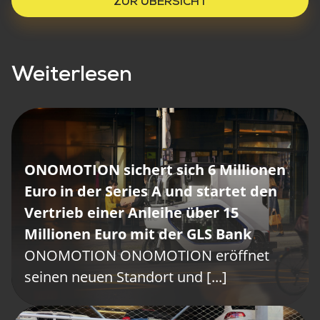
ZUR ÜBERSICHT
Weiterlesen
ONOMOTION sichert sich 6 Millionen
Euro in der Series A und startet den
Vertrieb einer Anleihe über 15
ONOMOTION eröffnet neuen
Millionen Euro mit der GLS Bank
Standort mit hochkarätigen Gästen
ONOMOTION ONOMOTION eröffnet
ONOMOTION ONOMOTION eröffnet
seinen neuen Standort und [...]
seinen neuen Standort und [...]