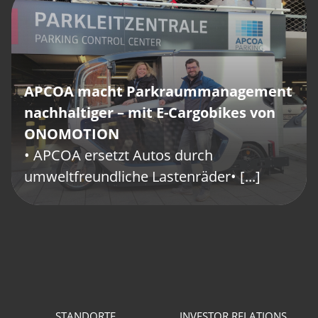
APCOA macht Parkraummanagement
nachhaltiger – mit E-Cargobikes von
ONOMOTION
• APCOA ersetzt Autos durch
umweltfreundliche Lastenräder• [...]
STANDORTE
INVESTOR RELATIONS