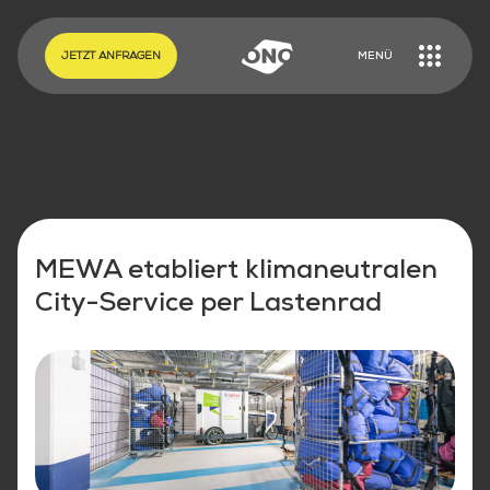
EN
DE
JETZT ANFRAGEN
MENÜ
MEWA etabliert klimaneutralen
City-Service per Lastenrad