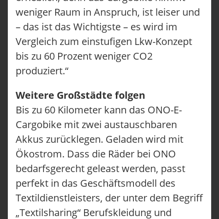
STANDORTE
weniger Raum in Anspruch, ist leiser und
ÜBER ONOMOTION
– das ist das Wichtigste – es wird im
NEWS & EVENTS
UNSERE KUND:INNEN
Vergleich zum einstufigen Lkw-Konzept
KONTAKT
bis zu 60 Prozent weniger CO2
ANFRAGEN
produziert.“
JOBS
Weitere Großstädte folgen
Bis zu 60 Kilometer kann das ONO-E-
Cargobike mit zwei austauschbaren
Akkus zurücklegen. Geladen wird mit
Ökostrom. Dass die Räder bei ONO
bedarfsgerecht geleast werden, passt
perfekt in das Geschäftsmodell des
Textildienstleisters, der unter dem Begriff
„Textilsharing“ Berufskleidung und