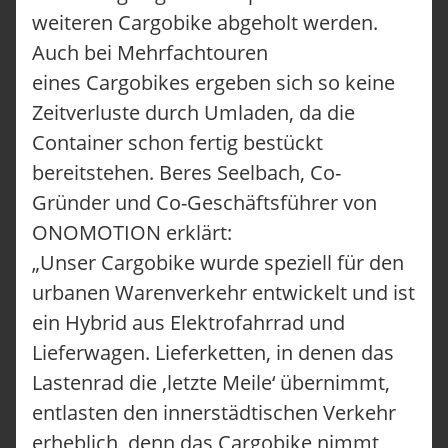
weiteren Cargobike abgeholt werden.
Auch bei Mehrfachtouren
eines Cargobikes ergeben sich so keine
Zeitverluste durch Umladen, da die
Container schon fertig bestückt
bereitstehen. Beres Seelbach, Co-
Gründer und Co-Geschäftsführer von
ONO CARGOBIKES
ONOMOTION erklärt:
ONO KONFIGURIEREN
TUTORIALS
„Unser Cargobike wurde speziell für den
FAQ
urbanen Warenverkehr entwickelt und ist
UNSERE LÖSUNGEN
ein Hybrid aus Elektrofahrrad und
LOGISTIK
HANDWERK
Lieferwagen. Lieferketten, in denen das
FACILITY MANAGEMENT
Lastenrad die ‚letzte Meile‘ übernimmt,
TECHNISCHER SERVICE
entlasten den innerstädtischen Verkehr
SERVICE-ANLIEGEN
UNFALL MELDEN
erheblich, denn das Cargobike nimmt