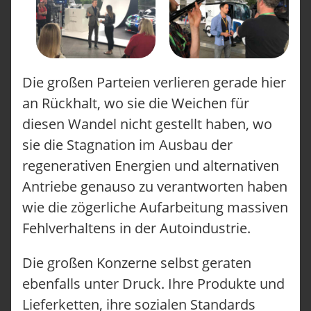
Die großen Parteien verlieren gerade hier
an Rückhalt, wo sie die Weichen für
ONO CARGOBIKES
ONO KONFIGURIEREN
diesen Wandel nicht gestellt haben, wo
TUTORIALS
sie die Stagnation im Ausbau der
FAQ
regenerativen Energien und alternativen
UNSERE LÖSUNGEN
LOGISTIK
Antriebe genauso zu verantworten haben
HANDWERK
wie die zögerliche Aufarbeitung massiven
FACILITY MANAGEMENT
Fehlverhaltens in der Autoindustrie.
TECHNISCHER SERVICE
SERVICE-ANLIEGEN
UNFALL MELDEN
Die großen Konzerne selbst geraten
STANDORTE
ebenfalls unter Druck. Ihre Produkte und
ÜBER ONOMOTION
NEWS & EVENTS
Lieferketten, ihre sozialen Standards